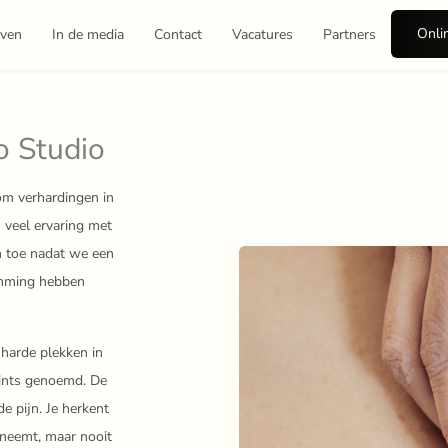
Onli
even
In de media
Contact
Vacatures
Partners
o Studio
om verhardingen in
 veel ervaring met
n toe nadat we een
temming hebben
 harde plekken in
oints genoemd. De
e pijn. Je herkent
fneemt, maar nooit