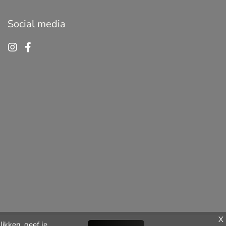
Social media
X
ikken, geef je