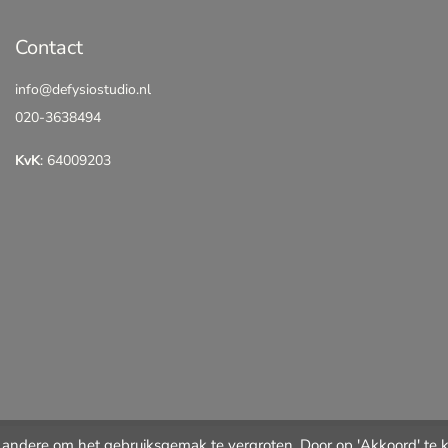
Contact
info@defysiostudio.nl
020-3638494
KvK
: 64009203
andere om het gebruiksgemak te vergroten. Door op 'Akkoord' te kl