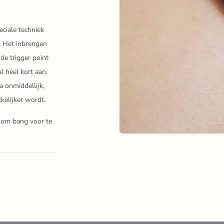
eciale techniek
. Het inbrengen
e trigger point
l heel kort aan.
a onmiddellijk,
elijker wordt.
s om bang voor te