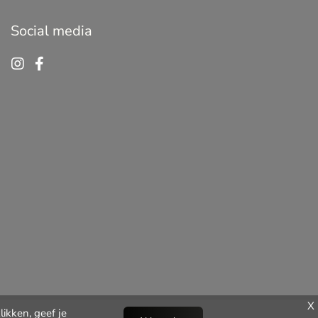
Social media
X
ikken, geef je