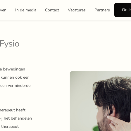
Onli
even
In de media
Contact
Vacatures
Partners
Fysio
de bewegingen
n kunnen ook een
t een verminderde
herapeut heeft
bij het behandelen
 therapeut